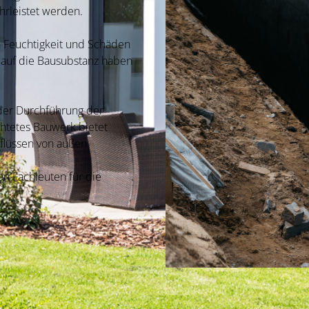
hrleistet werden.
a Feuchtigkeit und Schäden
auf die Bausubstanz haben
i der Durchführung der
chtetes Bauwerk bietet
nflüssen von außen.
n Fachleuten für die