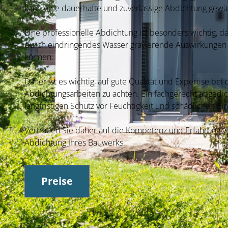
kann eine dauerhafte und zuverlässige Abdichtung gewä
Eine professionelle Abdichtung ist besonders wichtig, d
durch eindringendes Wasser gravierende Auswirkungen 
können.
Daher ist es wichtig, auf gute Qualität und Expertise be
Abdichtungsarbeiten zu achten. Ein fachgerecht abgedi
langfristigen Schutz vor Feuchtigkeit und schädlichen Ei
Vertrauen Sie daher auf die Kompetenz und Erfahrung vo
Abdichtung Ihres Bauwerks.
Preise