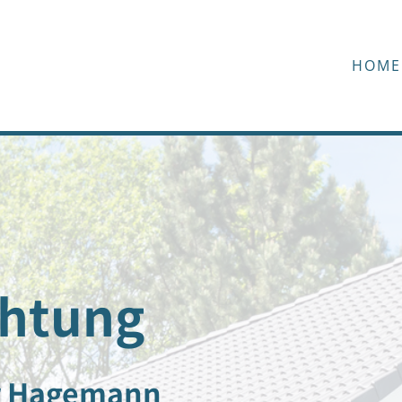
HOME
htung
r Hagemann