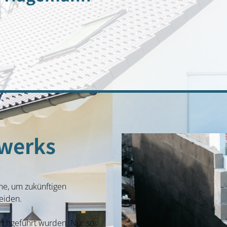
werks
me, um zukünftigen
eiden.
urchgeführt wurden. Nur so